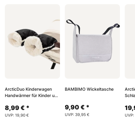
ArcticDuo Kinderwagen
BAMBIMO Wickeltasche
Arct
Handwärmer für Kinder und
Schl
Eltern
9,90 €
*
8,99 €
*
19
UVP
:
39,95 €
UVP
:
19,90 €
UVP
: