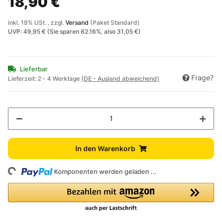
18,90 €
inkl. 19% USt. , zzgl.
Versand
(Paket Standard)
UVP
:
49,95 €
(Sie sparen
62.16%
, also
31,05 €
)
Lieferbar
Frage?
Lieferzeit:
2 - 4 Werktage
(DE - Ausland abweichend)
In den Warenkorb
ing...
Komponenten werden geladen ...