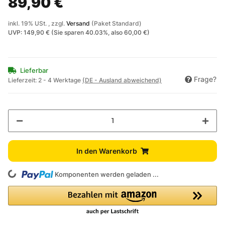
89,90 €
inkl. 19% USt. , zzgl.
Versand
(Paket Standard)
UVP
:
149,90 €
(Sie sparen
40.03%
, also
60,00 €
)
Lieferbar
Frage?
Lieferzeit:
2 - 4 Werktage
(DE - Ausland abweichend)
In den Warenkorb
ding...
Komponenten werden geladen ...