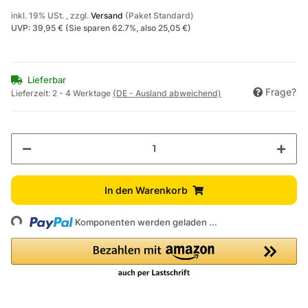
inkl. 19% USt. , zzgl.
Versand
(Paket Standard)
UVP
:
39,95 €
(Sie sparen
62.7%
, also
25,05 €
)
Lieferbar
Frage?
Lieferzeit:
2 - 4 Werktage
(DE - Ausland abweichend)
In den Warenkorb
ing...
Komponenten werden geladen ...